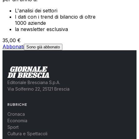
L'analisi dei settori
I dati con i trend di bilancio di oltre
1000 aziende
la newsletter esclusiva
35,00 €
Abbonati
Sono già abbonato
Editoriale Bresciana S.p.A.
Via Solferino 22, 25121 Brescia
RUBRICHE
Cronaca
Economia
Sport
Cultura e Spettacoli