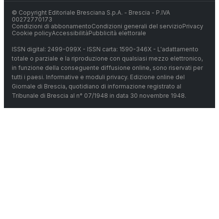
© Copyright Editoriale Bresciana S.p.A. - Brescia - P.IVA
00272770173
Condizioni di abbonamento
Condizioni generali del servizio
Privacy
Cookie policy
Accessibilità
Pubblicità elettorale
ISSN digital: 2499-099X - ISSN carta: 1590-346X - L'adattamento
totale o parziale e la riproduzione con qualsiasi mezzo elettronico,
in funzione della conseguente diffusione online, sono riservati per
tutti i paesi. Informative e moduli privacy. Edizione online del
Giornale di Brescia, quotidiano di informazione registrato al
Tribunale di Brescia al n° 07/1948 in data 30 novembre 1948.